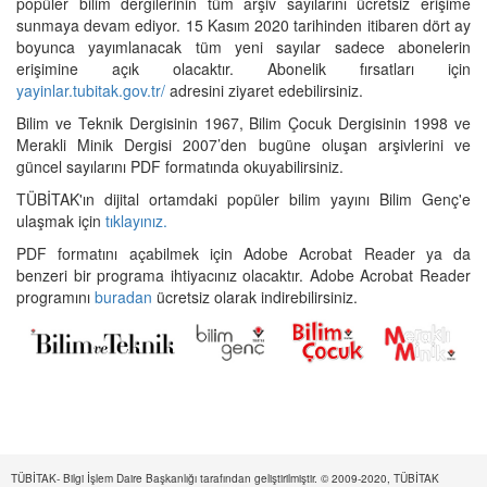
popüler bilim dergilerinin tüm arşiv sayılarını ücretsiz erişime
sunmaya devam ediyor. 15 Kasım 2020 tarihinden itibaren dört ay
boyunca yayımlanacak tüm yeni sayılar sadece abonelerin
erişimine açık olacaktır. Abonelik fırsatları için
yayinlar.tubitak.gov.tr/
adresini ziyaret edebilirsiniz.
Bilim ve Teknik Dergisinin 1967, Bilim Çocuk Dergisinin 1998 ve
Merakli Minik Dergisi 2007’den bugüne oluşan arşivlerini ve
güncel sayılarını PDF formatında okuyabilirsiniz.
TÜBİTAK'ın dijital ortamdaki popüler bilim yayını Bilim Genç'e
ulaşmak için
tıklayınız.
PDF formatını açabilmek için Adobe Acrobat Reader ya da
benzeri bir programa ihtiyacınız olacaktır. Adobe Acrobat Reader
programını
buradan
ücretsiz olarak indirebilirsiniz.
TÜBİTAK- Bilgi İşlem Daire Başkanlığı tarafından geliştirilmiştir. © 2009-2020, TÜBİTAK