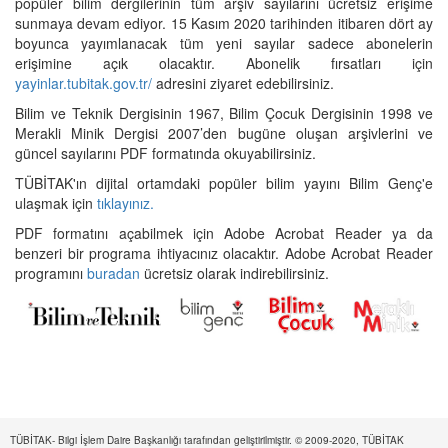
popüler bilim dergilerinin tüm arşiv sayılarını ücretsiz erişime
sunmaya devam ediyor. 15 Kasım 2020 tarihinden itibaren dört ay
boyunca yayımlanacak tüm yeni sayılar sadece abonelerin
erişimine açık olacaktır. Abonelik fırsatları için
yayinlar.tubitak.gov.tr/
adresini ziyaret edebilirsiniz.
Bilim ve Teknik Dergisinin 1967, Bilim Çocuk Dergisinin 1998 ve
Merakli Minik Dergisi 2007’den bugüne oluşan arşivlerini ve
güncel sayılarını PDF formatında okuyabilirsiniz.
TÜBİTAK'ın dijital ortamdaki popüler bilim yayını Bilim Genç'e
ulaşmak için
tıklayınız.
PDF formatını açabilmek için Adobe Acrobat Reader ya da
benzeri bir programa ihtiyacınız olacaktır. Adobe Acrobat Reader
programını
buradan
ücretsiz olarak indirebilirsiniz.
TÜBİTAK- Bilgi İşlem Daire Başkanlığı tarafından geliştirilmiştir. © 2009-2020, TÜBİTAK