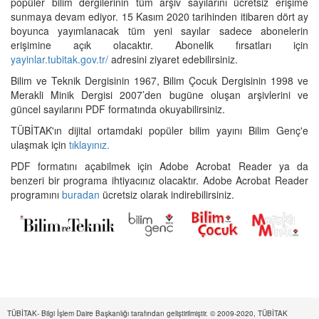
popüler bilim dergilerinin tüm arşiv sayılarını ücretsiz erişime
sunmaya devam ediyor. 15 Kasım 2020 tarihinden itibaren dört ay
boyunca yayımlanacak tüm yeni sayılar sadece abonelerin
erişimine açık olacaktır. Abonelik fırsatları için
yayinlar.tubitak.gov.tr/
adresini ziyaret edebilirsiniz.
Bilim ve Teknik Dergisinin 1967, Bilim Çocuk Dergisinin 1998 ve
Merakli Minik Dergisi 2007’den bugüne oluşan arşivlerini ve
güncel sayılarını PDF formatında okuyabilirsiniz.
TÜBİTAK'ın dijital ortamdaki popüler bilim yayını Bilim Genç'e
ulaşmak için
tıklayınız.
PDF formatını açabilmek için Adobe Acrobat Reader ya da
benzeri bir programa ihtiyacınız olacaktır. Adobe Acrobat Reader
programını
buradan
ücretsiz olarak indirebilirsiniz.
TÜBİTAK- Bilgi İşlem Daire Başkanlığı tarafından geliştirilmiştir. © 2009-2020, TÜBİTAK