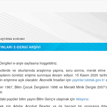
ergileri e-arşiv sayfasına hoşgeldiniz.
cilerde ve okurlarında araştırma yapma, soru sorma, merak etme 
sayılarını ücretsiz erişime sunmaya devam ediyor. 15 Kasım 2020 tari
 erişimine açık olacaktır. Abonelik fırsatları için
yayinlar.tubitak.gov.tr/
a
nin 1967, Bilim Çocuk Dergisinin 1998 ve Merakli Minik Dergisi 2007’
iz.
daki popüler bilim yayını Bilim Genç'e ulaşmak için
tıklayınız.
mek için Adobe Acrobat Reader ya da benzeri bir programa ihtiya