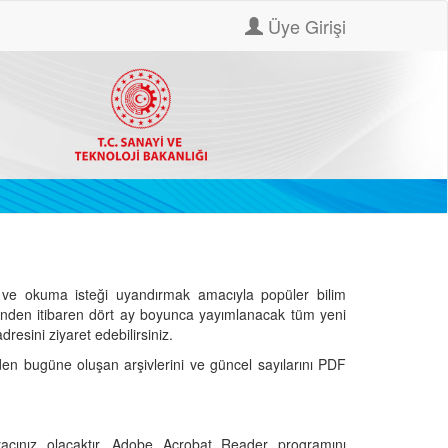
Üye Girişi
ve okuma isteği uyandırmak amacıyla popüler bilim
hinden itibaren dört ay boyunca yayımlanacak tüm yeni
dresini ziyaret edebilirsiniz.
den bugüne oluşan arşivlerini ve güncel sayılarını PDF
cınız olacaktır. Adobe Acrobat Reader programını