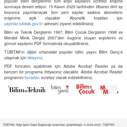
popüler bilim dergilerinin tüm arşiv sayılarını ücretsiz erişime
sunmaya devam ediyor. 15 Kasım 2020 tarihinden itibaren dört ay
boyunca yayımlanacak tüm yeni sayılar sadece abonelerin
erişimine açık olacaktır. Abonelik fırsatları için
yayinlar.tubitak.gov.tr/
adresini ziyaret edebilirsiniz.
Bilim ve Teknik Dergisinin 1967, Bilim Çocuk Dergisinin 1998 ve
Merakli Minik Dergisi 2007’den bugüne oluşan arşivlerini ve
güncel sayılarını PDF formatında okuyabilirsiniz.
TÜBİTAK'ın dijital ortamdaki popüler bilim yayını Bilim Genç'e
ulaşmak için
tıklayınız.
PDF formatını açabilmek için Adobe Acrobat Reader ya da
benzeri bir programa ihtiyacınız olacaktır. Adobe Acrobat Reader
programını
buradan
ücretsiz olarak indirebilirsiniz.
TÜBİTAK- Bilgi İşlem Daire Başkanlığı tarafından geliştirilmiştir. © 2009-2020, TÜBİTAK