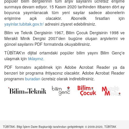
popüler bilim dergilerinin tüm arşiv sayılarını ücretsiz erişime
sunmaya devam ediyor. 15 Kasım 2020 tarihinden itibaren dört ay
boyunca yayımlanacak tüm yeni sayılar sadece abonelerin
erişimine açık olacaktır. Abonelik fırsatları için
yayinlar.tubitak.gov.tr/
adresini ziyaret edebilirsiniz.
Bilim ve Teknik Dergisinin 1967, Bilim Çocuk Dergisinin 1998 ve
Merakli Minik Dergisi 2007’den bugüne oluşan arşivlerini ve
güncel sayılarını PDF formatında okuyabilirsiniz.
TÜBİTAK'ın dijital ortamdaki popüler bilim yayını Bilim Genç'e
ulaşmak için
tıklayınız.
PDF formatını açabilmek için Adobe Acrobat Reader ya da
benzeri bir programa ihtiyacınız olacaktır. Adobe Acrobat Reader
programını
buradan
ücretsiz olarak indirebilirsiniz.
TÜBİTAK- Bilgi İşlem Daire Başkanlığı tarafından geliştirilmiştir. © 2009-2020, TÜBİTAK