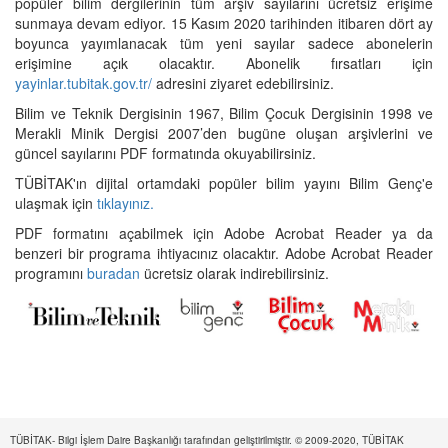
popüler bilim dergilerinin tüm arşiv sayılarını ücretsiz erişime
sunmaya devam ediyor. 15 Kasım 2020 tarihinden itibaren dört ay
boyunca yayımlanacak tüm yeni sayılar sadece abonelerin
erişimine açık olacaktır. Abonelik fırsatları için
yayinlar.tubitak.gov.tr/
adresini ziyaret edebilirsiniz.
Bilim ve Teknik Dergisinin 1967, Bilim Çocuk Dergisinin 1998 ve
Merakli Minik Dergisi 2007’den bugüne oluşan arşivlerini ve
güncel sayılarını PDF formatında okuyabilirsiniz.
TÜBİTAK'ın dijital ortamdaki popüler bilim yayını Bilim Genç'e
ulaşmak için
tıklayınız.
PDF formatını açabilmek için Adobe Acrobat Reader ya da
benzeri bir programa ihtiyacınız olacaktır. Adobe Acrobat Reader
programını
buradan
ücretsiz olarak indirebilirsiniz.
TÜBİTAK- Bilgi İşlem Daire Başkanlığı tarafından geliştirilmiştir. © 2009-2020, TÜBİTAK