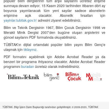
popüler bilim dergilerinin tüm arşiv sayılarını ücretsiz erişime
sunmaya devam ediyor. 15 Kasım 2020 tarihinden itibaren dört ay
boyunca yayımlanacak tüm yeni sayılar sadece abonelerin
erişimine açık olacaktır. Abonelik fırsatları için
yayinlar.tubitak.gov.tr/
adresini ziyaret edebilirsiniz.
Bilim ve Teknik Dergisinin 1967, Bilim Çocuk Dergisinin 1998 ve
Merakli Minik Dergisi 2007’den bugüne oluşan arşivlerini ve
güncel sayılarını PDF formatında okuyabilirsiniz.
TÜBİTAK'ın dijital ortamdaki popüler bilim yayını Bilim Genç'e
ulaşmak için
tıklayınız.
PDF formatını açabilmek için Adobe Acrobat Reader ya da
benzeri bir programa ihtiyacınız olacaktır. Adobe Acrobat Reader
programını
buradan
ücretsiz olarak indirebilirsiniz.
TÜBİTAK- Bilgi İşlem Daire Başkanlığı tarafından geliştirilmiştir. © 2009-2020, TÜBİTAK