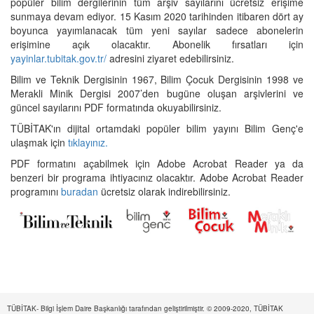
popüler bilim dergilerinin tüm arşiv sayılarını ücretsiz erişime
sunmaya devam ediyor. 15 Kasım 2020 tarihinden itibaren dört ay
boyunca yayımlanacak tüm yeni sayılar sadece abonelerin
erişimine açık olacaktır. Abonelik fırsatları için
yayinlar.tubitak.gov.tr/
adresini ziyaret edebilirsiniz.
Bilim ve Teknik Dergisinin 1967, Bilim Çocuk Dergisinin 1998 ve
Merakli Minik Dergisi 2007’den bugüne oluşan arşivlerini ve
güncel sayılarını PDF formatında okuyabilirsiniz.
TÜBİTAK'ın dijital ortamdaki popüler bilim yayını Bilim Genç'e
ulaşmak için
tıklayınız.
PDF formatını açabilmek için Adobe Acrobat Reader ya da
benzeri bir programa ihtiyacınız olacaktır. Adobe Acrobat Reader
programını
buradan
ücretsiz olarak indirebilirsiniz.
TÜBİTAK- Bilgi İşlem Daire Başkanlığı tarafından geliştirilmiştir. © 2009-2020, TÜBİTAK