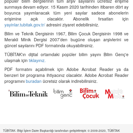
popüler bilim dergilerinin tüm arşiv sayılarını ücretsiz erişime
sunmaya devam ediyor. 15 Kasım 2020 tarihinden itibaren dört ay
boyunca yayımlanacak tüm yeni sayılar sadece abonelerin
erişimine açık olacaktır. Abonelik fırsatları için
yayinlar.tubitak.gov.tr/
adresini ziyaret edebilirsiniz.
Bilim ve Teknik Dergisinin 1967, Bilim Çocuk Dergisinin 1998 ve
Merakli Minik Dergisi 2007’den bugüne oluşan arşivlerini ve
güncel sayılarını PDF formatında okuyabilirsiniz.
TÜBİTAK'ın dijital ortamdaki popüler bilim yayını Bilim Genç'e
ulaşmak için
tıklayınız.
PDF formatını açabilmek için Adobe Acrobat Reader ya da
benzeri bir programa ihtiyacınız olacaktır. Adobe Acrobat Reader
programını
buradan
ücretsiz olarak indirebilirsiniz.
TÜBİTAK- Bilgi İşlem Daire Başkanlığı tarafından geliştirilmiştir. © 2009-2020, TÜBİTAK