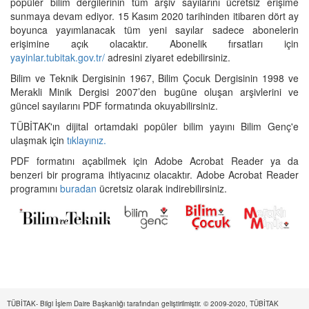
popüler bilim dergilerinin tüm arşiv sayılarını ücretsiz erişime
sunmaya devam ediyor. 15 Kasım 2020 tarihinden itibaren dört ay
boyunca yayımlanacak tüm yeni sayılar sadece abonelerin
erişimine açık olacaktır. Abonelik fırsatları için
yayinlar.tubitak.gov.tr/
adresini ziyaret edebilirsiniz.
Bilim ve Teknik Dergisinin 1967, Bilim Çocuk Dergisinin 1998 ve
Merakli Minik Dergisi 2007’den bugüne oluşan arşivlerini ve
güncel sayılarını PDF formatında okuyabilirsiniz.
TÜBİTAK'ın dijital ortamdaki popüler bilim yayını Bilim Genç'e
ulaşmak için
tıklayınız.
PDF formatını açabilmek için Adobe Acrobat Reader ya da
benzeri bir programa ihtiyacınız olacaktır. Adobe Acrobat Reader
programını
buradan
ücretsiz olarak indirebilirsiniz.
TÜBİTAK- Bilgi İşlem Daire Başkanlığı tarafından geliştirilmiştir. © 2009-2020, TÜBİTAK