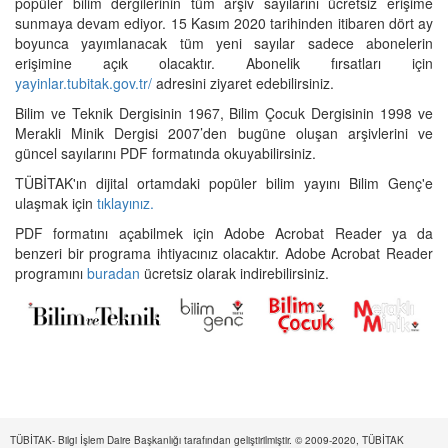
popüler bilim dergilerinin tüm arşiv sayılarını ücretsiz erişime
sunmaya devam ediyor. 15 Kasım 2020 tarihinden itibaren dört ay
boyunca yayımlanacak tüm yeni sayılar sadece abonelerin
erişimine açık olacaktır. Abonelik fırsatları için
yayinlar.tubitak.gov.tr/
adresini ziyaret edebilirsiniz.
Bilim ve Teknik Dergisinin 1967, Bilim Çocuk Dergisinin 1998 ve
Merakli Minik Dergisi 2007’den bugüne oluşan arşivlerini ve
güncel sayılarını PDF formatında okuyabilirsiniz.
TÜBİTAK'ın dijital ortamdaki popüler bilim yayını Bilim Genç'e
ulaşmak için
tıklayınız.
PDF formatını açabilmek için Adobe Acrobat Reader ya da
benzeri bir programa ihtiyacınız olacaktır. Adobe Acrobat Reader
programını
buradan
ücretsiz olarak indirebilirsiniz.
TÜBİTAK- Bilgi İşlem Daire Başkanlığı tarafından geliştirilmiştir. © 2009-2020, TÜBİTAK