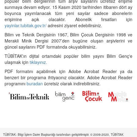
popüler bilim dergilerinin tüm arşiv sayılarını ücretsiz erişime
sunmaya devam ediyor. 15 Kasım 2020 tarihinden itibaren dört ay
boyunca yayımlanacak tüm yeni sayılar sadece abonelerin
erişimine açık olacaktır. Abonelik fırsatları için
yayinlar.tubitak.gov.tr/
adresini ziyaret edebilirsiniz.
Bilim ve Teknik Dergisinin 1967, Bilim Çocuk Dergisinin 1998 ve
Merakli Minik Dergisi 2007’den bugüne oluşan arşivlerini ve
güncel sayılarını PDF formatında okuyabilirsiniz.
TÜBİTAK'ın dijital ortamdaki popüler bilim yayını Bilim Genç'e
ulaşmak için
tıklayınız.
PDF formatını açabilmek için Adobe Acrobat Reader ya da
benzeri bir programa ihtiyacınız olacaktır. Adobe Acrobat Reader
programını
buradan
ücretsiz olarak indirebilirsiniz.
TÜBİTAK- Bilgi İşlem Daire Başkanlığı tarafından geliştirilmiştir. © 2009-2020, TÜBİTAK