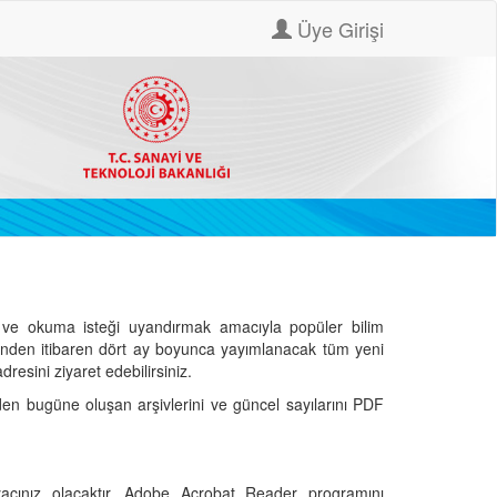
Üye Girişi
ve okuma isteği uyandırmak amacıyla popüler bilim
hinden itibaren dört ay boyunca yayımlanacak tüm yeni
dresini ziyaret edebilirsiniz.
den bugüne oluşan arşivlerini ve güncel sayılarını PDF
cınız olacaktır. Adobe Acrobat Reader programını