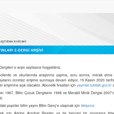
ergileri e-arşiv sayfasına hoşgeldiniz.
cilerde ve okurlarında araştırma yapma, soru sorma, merak etme 
sayılarını ücretsiz erişime sunmaya devam ediyor. 15 Kasım 2020 tari
 erişimine açık olacaktır. Abonelik fırsatları için
yayinlar.tubitak.gov.tr/
a
nin 1967, Bilim Çocuk Dergisinin 1998 ve Merakli Minik Dergisi 2007’
iz.
daki popüler bilim yayını Bilim Genç'e ulaşmak için
tıklayınız.
mek için Adobe Acrobat Reader ya da benzeri bir programa ihtiya