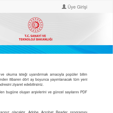
Üye Girişi
ve okuma isteği uyandırmak amacıyla popüler bilim
hinden itibaren dört ay boyunca yayımlanacak tüm yeni
dresini ziyaret edebilirsiniz.
den bugüne oluşan arşivlerini ve güncel sayılarını PDF
cınız olacaktır. Adobe Acrobat Reader programını