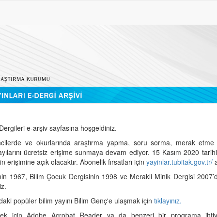
ergileri e-arşiv sayfasına hoşgeldiniz.
cilerde ve okurlarında araştırma yapma, soru sorma, merak etme 
sayılarını ücretsiz erişime sunmaya devam ediyor. 15 Kasım 2020 tari
 erişimine açık olacaktır. Abonelik fırsatları için
yayinlar.tubitak.gov.tr/
a
nin 1967, Bilim Çocuk Dergisinin 1998 ve Merakli Minik Dergisi 2007’
iz.
daki popüler bilim yayını Bilim Genç'e ulaşmak için
tıklayınız.
mek için Adobe Acrobat Reader ya da benzeri bir programa ihtiya