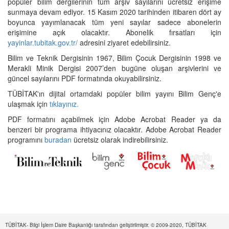
popüler bilim dergilerinin tüm arşiv sayılarını ücretsiz erişime
sunmaya devam ediyor. 15 Kasım 2020 tarihinden itibaren dört ay
boyunca yayımlanacak tüm yeni sayılar sadece abonelerin
erişimine açık olacaktır. Abonelik fırsatları için
yayinlar.tubitak.gov.tr/
adresini ziyaret edebilirsiniz.
Bilim ve Teknik Dergisinin 1967, Bilim Çocuk Dergisinin 1998 ve
Merakli Minik Dergisi 2007’den bugüne oluşan arşivlerini ve
güncel sayılarını PDF formatında okuyabilirsiniz.
TÜBİTAK'ın dijital ortamdaki popüler bilim yayını Bilim Genç'e
ulaşmak için
tıklayınız.
PDF formatını açabilmek için Adobe Acrobat Reader ya da
benzeri bir programa ihtiyacınız olacaktır. Adobe Acrobat Reader
programını
buradan
ücretsiz olarak indirebilirsiniz.
TÜBİTAK- Bilgi İşlem Daire Başkanlığı tarafından geliştirilmiştir. © 2009-2020, TÜBİTAK