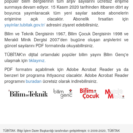
popüler bilim dergilerinin tüm arşiv sayılarını ücretsiz erişime
sunmaya devam ediyor. 15 Kasım 2020 tarihinden itibaren dört ay
boyunca yayımlanacak tüm yeni sayılar sadece abonelerin
erişimine açık olacaktır. Abonelik fırsatları için
yayinlar.tubitak.gov.tr/
adresini ziyaret edebilirsiniz.
Bilim ve Teknik Dergisinin 1967, Bilim Çocuk Dergisinin 1998 ve
Merakli Minik Dergisi 2007’den bugüne oluşan arşivlerini ve
güncel sayılarını PDF formatında okuyabilirsiniz.
TÜBİTAK'ın dijital ortamdaki popüler bilim yayını Bilim Genç'e
ulaşmak için
tıklayınız.
PDF formatını açabilmek için Adobe Acrobat Reader ya da
benzeri bir programa ihtiyacınız olacaktır. Adobe Acrobat Reader
programını
buradan
ücretsiz olarak indirebilirsiniz.
TÜBİTAK- Bilgi İşlem Daire Başkanlığı tarafından geliştirilmiştir. © 2009-2020, TÜBİTAK