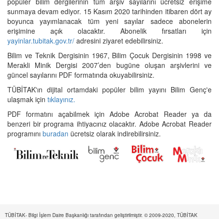
popüler bilim dergilerinin tüm arşiv sayılarını ücretsiz erişime
sunmaya devam ediyor. 15 Kasım 2020 tarihinden itibaren dört ay
boyunca yayımlanacak tüm yeni sayılar sadece abonelerin
erişimine açık olacaktır. Abonelik fırsatları için
yayinlar.tubitak.gov.tr/
adresini ziyaret edebilirsiniz.
Bilim ve Teknik Dergisinin 1967, Bilim Çocuk Dergisinin 1998 ve
Merakli Minik Dergisi 2007’den bugüne oluşan arşivlerini ve
güncel sayılarını PDF formatında okuyabilirsiniz.
TÜBİTAK'ın dijital ortamdaki popüler bilim yayını Bilim Genç'e
ulaşmak için
tıklayınız.
PDF formatını açabilmek için Adobe Acrobat Reader ya da
benzeri bir programa ihtiyacınız olacaktır. Adobe Acrobat Reader
programını
buradan
ücretsiz olarak indirebilirsiniz.
TÜBİTAK- Bilgi İşlem Daire Başkanlığı tarafından geliştirilmiştir. © 2009-2020, TÜBİTAK