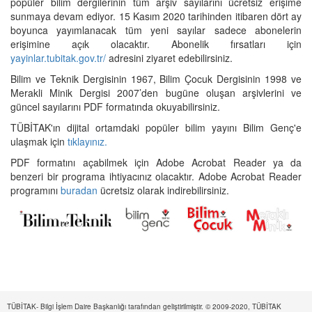
popüler bilim dergilerinin tüm arşiv sayılarını ücretsiz erişime
sunmaya devam ediyor. 15 Kasım 2020 tarihinden itibaren dört ay
boyunca yayımlanacak tüm yeni sayılar sadece abonelerin
erişimine açık olacaktır. Abonelik fırsatları için
yayinlar.tubitak.gov.tr/
adresini ziyaret edebilirsiniz.
Bilim ve Teknik Dergisinin 1967, Bilim Çocuk Dergisinin 1998 ve
Merakli Minik Dergisi 2007’den bugüne oluşan arşivlerini ve
güncel sayılarını PDF formatında okuyabilirsiniz.
TÜBİTAK'ın dijital ortamdaki popüler bilim yayını Bilim Genç'e
ulaşmak için
tıklayınız.
PDF formatını açabilmek için Adobe Acrobat Reader ya da
benzeri bir programa ihtiyacınız olacaktır. Adobe Acrobat Reader
programını
buradan
ücretsiz olarak indirebilirsiniz.
TÜBİTAK- Bilgi İşlem Daire Başkanlığı tarafından geliştirilmiştir. © 2009-2020, TÜBİTAK