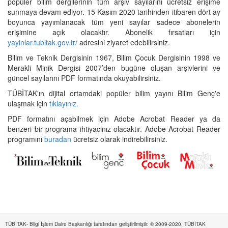
popüler bilim dergilerinin tüm arşiv sayılarını ücretsiz erişime
sunmaya devam ediyor. 15 Kasım 2020 tarihinden itibaren dört ay
boyunca yayımlanacak tüm yeni sayılar sadece abonelerin
erişimine açık olacaktır. Abonelik fırsatları için
yayinlar.tubitak.gov.tr/
adresini ziyaret edebilirsiniz.
Bilim ve Teknik Dergisinin 1967, Bilim Çocuk Dergisinin 1998 ve
Merakli Minik Dergisi 2007’den bugüne oluşan arşivlerini ve
güncel sayılarını PDF formatında okuyabilirsiniz.
TÜBİTAK'ın dijital ortamdaki popüler bilim yayını Bilim Genç'e
ulaşmak için
tıklayınız.
PDF formatını açabilmek için Adobe Acrobat Reader ya da
benzeri bir programa ihtiyacınız olacaktır. Adobe Acrobat Reader
programını
buradan
ücretsiz olarak indirebilirsiniz.
TÜBİTAK- Bilgi İşlem Daire Başkanlığı tarafından geliştirilmiştir. © 2009-2020, TÜBİTAK