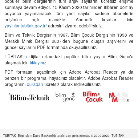
popüler bilim dergilerinin tüm arşiv sayılarını ücretsiz erişime
sunmaya devam ediyor. 15 Kasım 2020 tarihinden itibaren dört ay
boyunca yayımlanacak tüm yeni sayılar sadece abonelerin
erişimine açık olacaktır. Abonelik fırsatları için
yayinlar.tubitak.gov.tr/
adresini ziyaret edebilirsiniz.
Bilim ve Teknik Dergisinin 1967, Bilim Çocuk Dergisinin 1998 ve
Merakli Minik Dergisi 2007’den bugüne oluşan arşivlerini ve
güncel sayılarını PDF formatında okuyabilirsiniz.
TÜBİTAK'ın dijital ortamdaki popüler bilim yayını Bilim Genç'e
ulaşmak için
tıklayınız.
PDF formatını açabilmek için Adobe Acrobat Reader ya da
benzeri bir programa ihtiyacınız olacaktır. Adobe Acrobat Reader
programını
buradan
ücretsiz olarak indirebilirsiniz.
TÜBİTAK- Bilgi İşlem Daire Başkanlığı tarafından geliştirilmiştir. © 2009-2020, TÜBİTAK