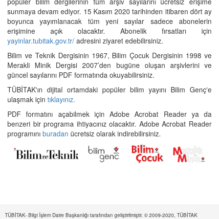
popüler bilim dergilerinin tüm arşiv sayılarını ücretsiz erişime
sunmaya devam ediyor. 15 Kasım 2020 tarihinden itibaren dört ay
boyunca yayımlanacak tüm yeni sayılar sadece abonelerin
erişimine açık olacaktır. Abonelik fırsatları için
yayinlar.tubitak.gov.tr/
adresini ziyaret edebilirsiniz.
Bilim ve Teknik Dergisinin 1967, Bilim Çocuk Dergisinin 1998 ve
Merakli Minik Dergisi 2007’den bugüne oluşan arşivlerini ve
güncel sayılarını PDF formatında okuyabilirsiniz.
TÜBİTAK'ın dijital ortamdaki popüler bilim yayını Bilim Genç'e
ulaşmak için
tıklayınız.
PDF formatını açabilmek için Adobe Acrobat Reader ya da
benzeri bir programa ihtiyacınız olacaktır. Adobe Acrobat Reader
programını
buradan
ücretsiz olarak indirebilirsiniz.
TÜBİTAK- Bilgi İşlem Daire Başkanlığı tarafından geliştirilmiştir. © 2009-2020, TÜBİTAK