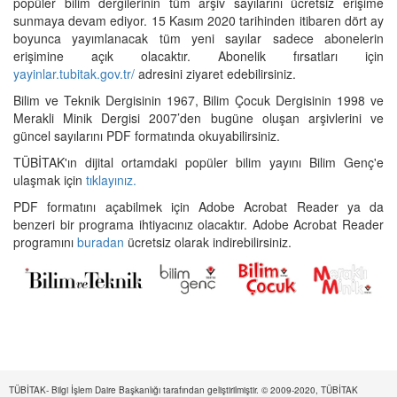
popüler bilim dergilerinin tüm arşiv sayılarını ücretsiz erişime
sunmaya devam ediyor. 15 Kasım 2020 tarihinden itibaren dört ay
boyunca yayımlanacak tüm yeni sayılar sadece abonelerin
erişimine açık olacaktır. Abonelik fırsatları için
yayinlar.tubitak.gov.tr/
adresini ziyaret edebilirsiniz.
Bilim ve Teknik Dergisinin 1967, Bilim Çocuk Dergisinin 1998 ve
Merakli Minik Dergisi 2007’den bugüne oluşan arşivlerini ve
güncel sayılarını PDF formatında okuyabilirsiniz.
TÜBİTAK'ın dijital ortamdaki popüler bilim yayını Bilim Genç'e
ulaşmak için
tıklayınız.
PDF formatını açabilmek için Adobe Acrobat Reader ya da
benzeri bir programa ihtiyacınız olacaktır. Adobe Acrobat Reader
programını
buradan
ücretsiz olarak indirebilirsiniz.
TÜBİTAK- Bilgi İşlem Daire Başkanlığı tarafından geliştirilmiştir. © 2009-2020, TÜBİTAK