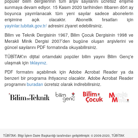
popüler bilim dergilerinin tüm arşiv sayılarını ücretsiz erişime
sunmaya devam ediyor. 15 Kasım 2020 tarihinden itibaren dört ay
boyunca yayımlanacak tüm yeni sayılar sadece abonelerin
erişimine açık olacaktır. Abonelik fırsatları için
yayinlar.tubitak.gov.tr/
adresini ziyaret edebilirsiniz.
Bilim ve Teknik Dergisinin 1967, Bilim Çocuk Dergisinin 1998 ve
Merakli Minik Dergisi 2007’den bugüne oluşan arşivlerini ve
güncel sayılarını PDF formatında okuyabilirsiniz.
TÜBİTAK'ın dijital ortamdaki popüler bilim yayını Bilim Genç'e
ulaşmak için
tıklayınız.
PDF formatını açabilmek için Adobe Acrobat Reader ya da
benzeri bir programa ihtiyacınız olacaktır. Adobe Acrobat Reader
programını
buradan
ücretsiz olarak indirebilirsiniz.
TÜBİTAK- Bilgi İşlem Daire Başkanlığı tarafından geliştirilmiştir. © 2009-2020, TÜBİTAK