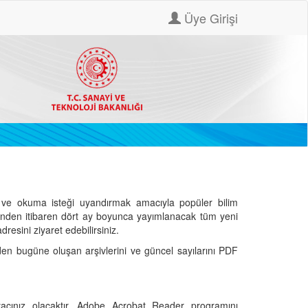
Üye Girişi
ve okuma isteği uyandırmak amacıyla popüler bilim
hinden itibaren dört ay boyunca yayımlanacak tüm yeni
dresini ziyaret edebilirsiniz.
den bugüne oluşan arşivlerini ve güncel sayılarını PDF
cınız olacaktır. Adobe Acrobat Reader programını