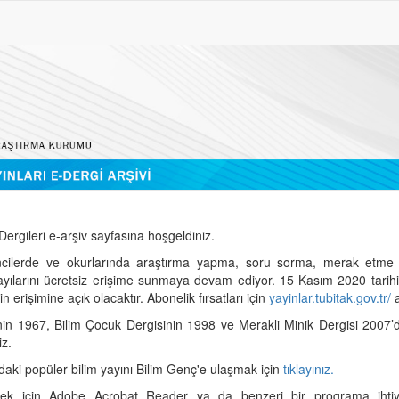
ergileri e-arşiv sayfasına hoşgeldiniz.
cilerde ve okurlarında araştırma yapma, soru sorma, merak etme 
sayılarını ücretsiz erişime sunmaya devam ediyor. 15 Kasım 2020 tari
 erişimine açık olacaktır. Abonelik fırsatları için
yayinlar.tubitak.gov.tr/
a
nin 1967, Bilim Çocuk Dergisinin 1998 ve Merakli Minik Dergisi 2007’
iz.
daki popüler bilim yayını Bilim Genç'e ulaşmak için
tıklayınız.
mek için Adobe Acrobat Reader ya da benzeri bir programa ihtiya