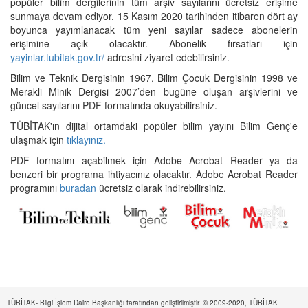
popüler bilim dergilerinin tüm arşiv sayılarını ücretsiz erişime
sunmaya devam ediyor. 15 Kasım 2020 tarihinden itibaren dört ay
boyunca yayımlanacak tüm yeni sayılar sadece abonelerin
erişimine açık olacaktır. Abonelik fırsatları için
yayinlar.tubitak.gov.tr/
adresini ziyaret edebilirsiniz.
Bilim ve Teknik Dergisinin 1967, Bilim Çocuk Dergisinin 1998 ve
Merakli Minik Dergisi 2007’den bugüne oluşan arşivlerini ve
güncel sayılarını PDF formatında okuyabilirsiniz.
TÜBİTAK'ın dijital ortamdaki popüler bilim yayını Bilim Genç'e
ulaşmak için
tıklayınız.
PDF formatını açabilmek için Adobe Acrobat Reader ya da
benzeri bir programa ihtiyacınız olacaktır. Adobe Acrobat Reader
programını
buradan
ücretsiz olarak indirebilirsiniz.
TÜBİTAK- Bilgi İşlem Daire Başkanlığı tarafından geliştirilmiştir. © 2009-2020, TÜBİTAK