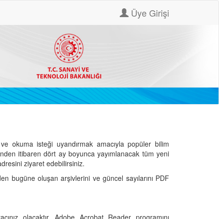
Üye Girişi
ve okuma isteği uyandırmak amacıyla popüler bilim
hinden itibaren dört ay boyunca yayımlanacak tüm yeni
dresini ziyaret edebilirsiniz.
den bugüne oluşan arşivlerini ve güncel sayılarını PDF
cınız olacaktır. Adobe Acrobat Reader programını