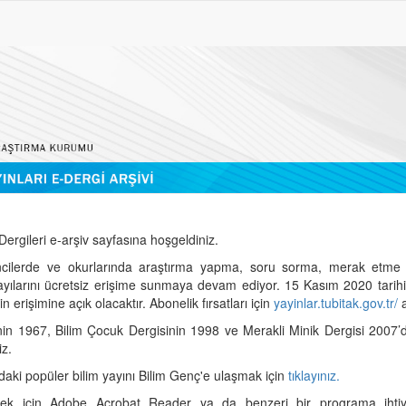
ergileri e-arşiv sayfasına hoşgeldiniz.
cilerde ve okurlarında araştırma yapma, soru sorma, merak etme 
sayılarını ücretsiz erişime sunmaya devam ediyor. 15 Kasım 2020 tari
 erişimine açık olacaktır. Abonelik fırsatları için
yayinlar.tubitak.gov.tr/
a
nin 1967, Bilim Çocuk Dergisinin 1998 ve Merakli Minik Dergisi 2007’
iz.
daki popüler bilim yayını Bilim Genç'e ulaşmak için
tıklayınız.
mek için Adobe Acrobat Reader ya da benzeri bir programa ihtiya