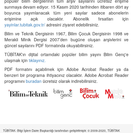
popüler bilim dergilerinin tüm arşiv sayılarını ücretsiz erişime
sunmaya devam ediyor. 15 Kasım 2020 tarihinden itibaren dört ay
boyunca yayımlanacak tüm yeni sayılar sadece abonelerin
erişimine açık olacaktır. Abonelik fırsatları için
yayinlar.tubitak.gov.tr/
adresini ziyaret edebilirsiniz.
Bilim ve Teknik Dergisinin 1967, Bilim Çocuk Dergisinin 1998 ve
Merakli Minik Dergisi 2007’den bugüne oluşan arşivlerini ve
güncel sayılarını PDF formatında okuyabilirsiniz.
TÜBİTAK'ın dijital ortamdaki popüler bilim yayını Bilim Genç'e
ulaşmak için
tıklayınız.
PDF formatını açabilmek için Adobe Acrobat Reader ya da
benzeri bir programa ihtiyacınız olacaktır. Adobe Acrobat Reader
programını
buradan
ücretsiz olarak indirebilirsiniz.
TÜBİTAK- Bilgi İşlem Daire Başkanlığı tarafından geliştirilmiştir. © 2009-2020, TÜBİTAK