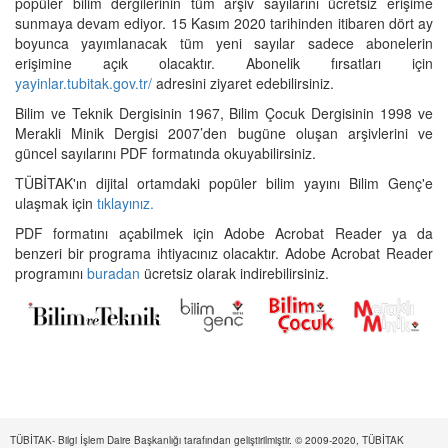
popüler bilim dergilerinin tüm arşiv sayılarını ücretsiz erişime
sunmaya devam ediyor. 15 Kasım 2020 tarihinden itibaren dört ay
boyunca yayımlanacak tüm yeni sayılar sadece abonelerin
erişimine açık olacaktır. Abonelik fırsatları için
yayinlar.tubitak.gov.tr/
adresini ziyaret edebilirsiniz.
Bilim ve Teknik Dergisinin 1967, Bilim Çocuk Dergisinin 1998 ve
Merakli Minik Dergisi 2007’den bugüne oluşan arşivlerini ve
güncel sayılarını PDF formatında okuyabilirsiniz.
TÜBİTAK'ın dijital ortamdaki popüler bilim yayını Bilim Genç'e
ulaşmak için
tıklayınız.
PDF formatını açabilmek için Adobe Acrobat Reader ya da
benzeri bir programa ihtiyacınız olacaktır. Adobe Acrobat Reader
programını
buradan
ücretsiz olarak indirebilirsiniz.
TÜBİTAK- Bilgi İşlem Daire Başkanlığı tarafından geliştirilmiştir. © 2009-2020, TÜBİTAK