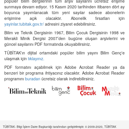
popüler bilim dergilerinin tüm arşiv sayılarını ücretsiz erişime
sunmaya devam ediyor. 15 Kasım 2020 tarihinden itibaren dört ay
boyunca yayımlanacak tüm yeni sayılar sadece abonelerin
erişimine açık olacaktır. Abonelik fırsatları için
yayinlar.tubitak.gov.tr/
adresini ziyaret edebilirsiniz.
Bilim ve Teknik Dergisinin 1967, Bilim Çocuk Dergisinin 1998 ve
Merakli Minik Dergisi 2007’den bugüne oluşan arşivlerini ve
güncel sayılarını PDF formatında okuyabilirsiniz.
TÜBİTAK'ın dijital ortamdaki popüler bilim yayını Bilim Genç'e
ulaşmak için
tıklayınız.
PDF formatını açabilmek için Adobe Acrobat Reader ya da
benzeri bir programa ihtiyacınız olacaktır. Adobe Acrobat Reader
programını
buradan
ücretsiz olarak indirebilirsiniz.
TÜBİTAK- Bilgi İşlem Daire Başkanlığı tarafından geliştirilmiştir. © 2009-2020, TÜBİTAK