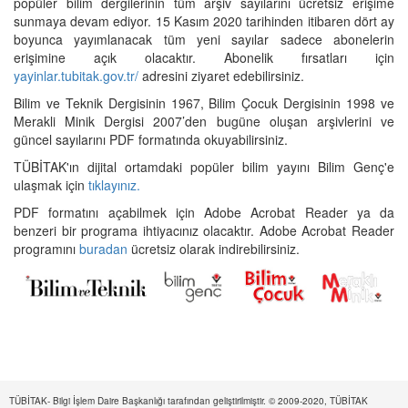
popüler bilim dergilerinin tüm arşiv sayılarını ücretsiz erişime
sunmaya devam ediyor. 15 Kasım 2020 tarihinden itibaren dört ay
boyunca yayımlanacak tüm yeni sayılar sadece abonelerin
erişimine açık olacaktır. Abonelik fırsatları için
yayinlar.tubitak.gov.tr/
adresini ziyaret edebilirsiniz.
Bilim ve Teknik Dergisinin 1967, Bilim Çocuk Dergisinin 1998 ve
Merakli Minik Dergisi 2007’den bugüne oluşan arşivlerini ve
güncel sayılarını PDF formatında okuyabilirsiniz.
TÜBİTAK'ın dijital ortamdaki popüler bilim yayını Bilim Genç'e
ulaşmak için
tıklayınız.
PDF formatını açabilmek için Adobe Acrobat Reader ya da
benzeri bir programa ihtiyacınız olacaktır. Adobe Acrobat Reader
programını
buradan
ücretsiz olarak indirebilirsiniz.
TÜBİTAK- Bilgi İşlem Daire Başkanlığı tarafından geliştirilmiştir. © 2009-2020, TÜBİTAK