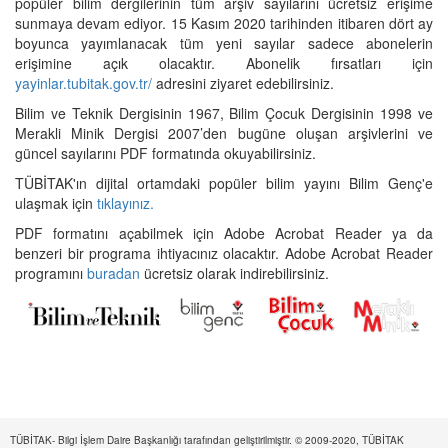
popüler bilim dergilerinin tüm arşiv sayılarını ücretsiz erişime
sunmaya devam ediyor. 15 Kasım 2020 tarihinden itibaren dört ay
boyunca yayımlanacak tüm yeni sayılar sadece abonelerin
erişimine açık olacaktır. Abonelik fırsatları için
yayinlar.tubitak.gov.tr/
adresini ziyaret edebilirsiniz.
Bilim ve Teknik Dergisinin 1967, Bilim Çocuk Dergisinin 1998 ve
Merakli Minik Dergisi 2007’den bugüne oluşan arşivlerini ve
güncel sayılarını PDF formatında okuyabilirsiniz.
TÜBİTAK'ın dijital ortamdaki popüler bilim yayını Bilim Genç'e
ulaşmak için
tıklayınız.
PDF formatını açabilmek için Adobe Acrobat Reader ya da
benzeri bir programa ihtiyacınız olacaktır. Adobe Acrobat Reader
programını
buradan
ücretsiz olarak indirebilirsiniz.
TÜBİTAK- Bilgi İşlem Daire Başkanlığı tarafından geliştirilmiştir. © 2009-2020, TÜBİTAK