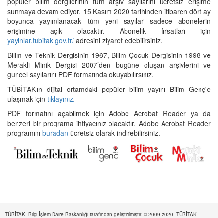
popüler bilim dergilerinin tüm arşiv sayılarını ücretsiz erişime
sunmaya devam ediyor. 15 Kasım 2020 tarihinden itibaren dört ay
boyunca yayımlanacak tüm yeni sayılar sadece abonelerin
erişimine açık olacaktır. Abonelik fırsatları için
yayinlar.tubitak.gov.tr/
adresini ziyaret edebilirsiniz.
Bilim ve Teknik Dergisinin 1967, Bilim Çocuk Dergisinin 1998 ve
Merakli Minik Dergisi 2007’den bugüne oluşan arşivlerini ve
güncel sayılarını PDF formatında okuyabilirsiniz.
TÜBİTAK'ın dijital ortamdaki popüler bilim yayını Bilim Genç'e
ulaşmak için
tıklayınız.
PDF formatını açabilmek için Adobe Acrobat Reader ya da
benzeri bir programa ihtiyacınız olacaktır. Adobe Acrobat Reader
programını
buradan
ücretsiz olarak indirebilirsiniz.
TÜBİTAK- Bilgi İşlem Daire Başkanlığı tarafından geliştirilmiştir. © 2009-2020, TÜBİTAK