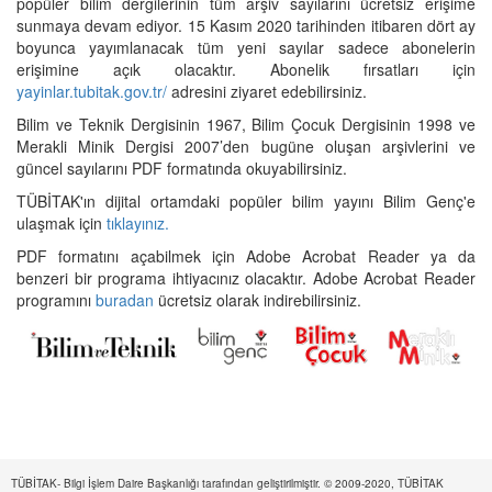
popüler bilim dergilerinin tüm arşiv sayılarını ücretsiz erişime
sunmaya devam ediyor. 15 Kasım 2020 tarihinden itibaren dört ay
boyunca yayımlanacak tüm yeni sayılar sadece abonelerin
erişimine açık olacaktır. Abonelik fırsatları için
yayinlar.tubitak.gov.tr/
adresini ziyaret edebilirsiniz.
Bilim ve Teknik Dergisinin 1967, Bilim Çocuk Dergisinin 1998 ve
Merakli Minik Dergisi 2007’den bugüne oluşan arşivlerini ve
güncel sayılarını PDF formatında okuyabilirsiniz.
TÜBİTAK'ın dijital ortamdaki popüler bilim yayını Bilim Genç'e
ulaşmak için
tıklayınız.
PDF formatını açabilmek için Adobe Acrobat Reader ya da
benzeri bir programa ihtiyacınız olacaktır. Adobe Acrobat Reader
programını
buradan
ücretsiz olarak indirebilirsiniz.
TÜBİTAK- Bilgi İşlem Daire Başkanlığı tarafından geliştirilmiştir. © 2009-2020, TÜBİTAK