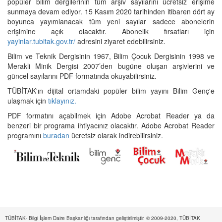
popüler bilim dergilerinin tüm arşiv sayılarını ücretsiz erişime
sunmaya devam ediyor. 15 Kasım 2020 tarihinden itibaren dört ay
boyunca yayımlanacak tüm yeni sayılar sadece abonelerin
erişimine açık olacaktır. Abonelik fırsatları için
yayinlar.tubitak.gov.tr/
adresini ziyaret edebilirsiniz.
Bilim ve Teknik Dergisinin 1967, Bilim Çocuk Dergisinin 1998 ve
Merakli Minik Dergisi 2007’den bugüne oluşan arşivlerini ve
güncel sayılarını PDF formatında okuyabilirsiniz.
TÜBİTAK'ın dijital ortamdaki popüler bilim yayını Bilim Genç'e
ulaşmak için
tıklayınız.
PDF formatını açabilmek için Adobe Acrobat Reader ya da
benzeri bir programa ihtiyacınız olacaktır. Adobe Acrobat Reader
programını
buradan
ücretsiz olarak indirebilirsiniz.
TÜBİTAK- Bilgi İşlem Daire Başkanlığı tarafından geliştirilmiştir. © 2009-2020, TÜBİTAK