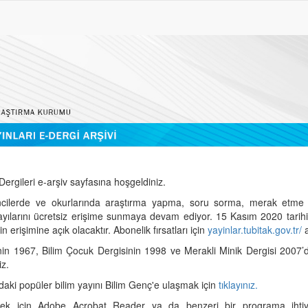
ergileri e-arşiv sayfasına hoşgeldiniz.
cilerde ve okurlarında araştırma yapma, soru sorma, merak etme 
sayılarını ücretsiz erişime sunmaya devam ediyor. 15 Kasım 2020 tari
 erişimine açık olacaktır. Abonelik fırsatları için
yayinlar.tubitak.gov.tr/
a
nin 1967, Bilim Çocuk Dergisinin 1998 ve Merakli Minik Dergisi 2007’
iz.
daki popüler bilim yayını Bilim Genç'e ulaşmak için
tıklayınız.
mek için Adobe Acrobat Reader ya da benzeri bir programa ihtiya