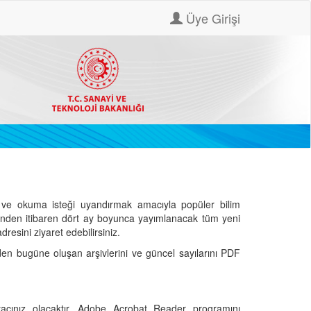
Üye Girişi
ve okuma isteği uyandırmak amacıyla popüler bilim
hinden itibaren dört ay boyunca yayımlanacak tüm yeni
dresini ziyaret edebilirsiniz.
den bugüne oluşan arşivlerini ve güncel sayılarını PDF
cınız olacaktır. Adobe Acrobat Reader programını