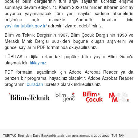
popüler bilim dergilerinin tüm arşiv sayılarını ücretsiz erişime
sunmaya devam ediyor. 15 Kasım 2020 tarihinden itibaren dört ay
boyunca yayımlanacak tüm yeni sayılar sadece abonelerin
erişimine açık olacaktır. Abonelik fırsatları için
yayinlar.tubitak.gov.tr/
adresini ziyaret edebilirsiniz.
Bilim ve Teknik Dergisinin 1967, Bilim Çocuk Dergisinin 1998 ve
Merakli Minik Dergisi 2007’den bugüne oluşan arşivlerini ve
güncel sayılarını PDF formatında okuyabilirsiniz.
TÜBİTAK'ın dijital ortamdaki popüler bilim yayını Bilim Genç'e
ulaşmak için
tıklayınız.
PDF formatını açabilmek için Adobe Acrobat Reader ya da
benzeri bir programa ihtiyacınız olacaktır. Adobe Acrobat Reader
programını
buradan
ücretsiz olarak indirebilirsiniz.
TÜBİTAK- Bilgi İşlem Daire Başkanlığı tarafından geliştirilmiştir. © 2009-2020, TÜBİTAK