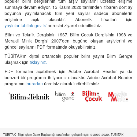
popüler bilim dergilerinin tüm arşiv sayılarını ücretsiz erişime
sunmaya devam ediyor. 15 Kasım 2020 tarihinden itibaren dört ay
boyunca yayımlanacak tüm yeni sayılar sadece abonelerin
erişimine açık olacaktır. Abonelik fırsatları için
yayinlar.tubitak.gov.tr/
adresini ziyaret edebilirsiniz.
Bilim ve Teknik Dergisinin 1967, Bilim Çocuk Dergisinin 1998 ve
Merakli Minik Dergisi 2007’den bugüne oluşan arşivlerini ve
güncel sayılarını PDF formatında okuyabilirsiniz.
TÜBİTAK'ın dijital ortamdaki popüler bilim yayını Bilim Genç'e
ulaşmak için
tıklayınız.
PDF formatını açabilmek için Adobe Acrobat Reader ya da
benzeri bir programa ihtiyacınız olacaktır. Adobe Acrobat Reader
programını
buradan
ücretsiz olarak indirebilirsiniz.
TÜBİTAK- Bilgi İşlem Daire Başkanlığı tarafından geliştirilmiştir. © 2009-2020, TÜBİTAK