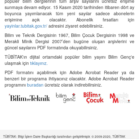
popüler bilim dergilerinin tüm arşiv sayılarını ücretsiz erişime
sunmaya devam ediyor. 15 Kasım 2020 tarihinden itibaren dört ay
boyunca yayımlanacak tüm yeni sayılar sadece abonelerin
erişimine açık olacaktır. Abonelik fırsatları için
yayinlar.tubitak.gov.tr/
adresini ziyaret edebilirsiniz.
Bilim ve Teknik Dergisinin 1967, Bilim Çocuk Dergisinin 1998 ve
Merakli Minik Dergisi 2007’den bugüne oluşan arşivlerini ve
güncel sayılarını PDF formatında okuyabilirsiniz.
TÜBİTAK'ın dijital ortamdaki popüler bilim yayını Bilim Genç'e
ulaşmak için
tıklayınız.
PDF formatını açabilmek için Adobe Acrobat Reader ya da
benzeri bir programa ihtiyacınız olacaktır. Adobe Acrobat Reader
programını
buradan
ücretsiz olarak indirebilirsiniz.
TÜBİTAK- Bilgi İşlem Daire Başkanlığı tarafından geliştirilmiştir. © 2009-2020, TÜBİTAK