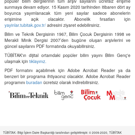
popüler bilim dergilerinin tüm arşiv sayılarını ücretsiz erişime
sunmaya devam ediyor. 15 Kasım 2020 tarihinden itibaren dört ay
boyunca yayımlanacak tüm yeni sayılar sadece abonelerin
erişimine açık olacaktır. Abonelik fırsatları için
yayinlar.tubitak.gov.tr/
adresini ziyaret edebilirsiniz.
Bilim ve Teknik Dergisinin 1967, Bilim Çocuk Dergisinin 1998 ve
Merakli Minik Dergisi 2007’den bugüne oluşan arşivlerini ve
güncel sayılarını PDF formatında okuyabilirsiniz.
TÜBİTAK'ın dijital ortamdaki popüler bilim yayını Bilim Genç'e
ulaşmak için
tıklayınız.
PDF formatını açabilmek için Adobe Acrobat Reader ya da
benzeri bir programa ihtiyacınız olacaktır. Adobe Acrobat Reader
programını
buradan
ücretsiz olarak indirebilirsiniz.
TÜBİTAK- Bilgi İşlem Daire Başkanlığı tarafından geliştirilmiştir. © 2009-2020, TÜBİTAK