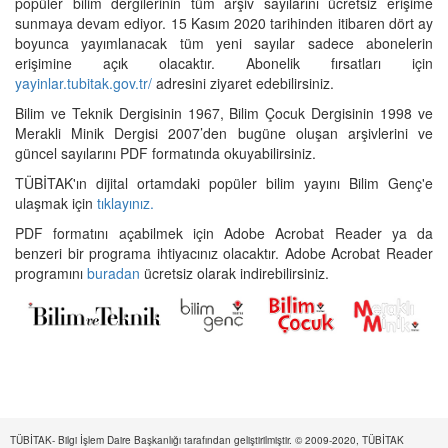
popüler bilim dergilerinin tüm arşiv sayılarını ücretsiz erişime
sunmaya devam ediyor. 15 Kasım 2020 tarihinden itibaren dört ay
boyunca yayımlanacak tüm yeni sayılar sadece abonelerin
erişimine açık olacaktır. Abonelik fırsatları için
yayinlar.tubitak.gov.tr/
adresini ziyaret edebilirsiniz.
Bilim ve Teknik Dergisinin 1967, Bilim Çocuk Dergisinin 1998 ve
Merakli Minik Dergisi 2007’den bugüne oluşan arşivlerini ve
güncel sayılarını PDF formatında okuyabilirsiniz.
TÜBİTAK'ın dijital ortamdaki popüler bilim yayını Bilim Genç'e
ulaşmak için
tıklayınız.
PDF formatını açabilmek için Adobe Acrobat Reader ya da
benzeri bir programa ihtiyacınız olacaktır. Adobe Acrobat Reader
programını
buradan
ücretsiz olarak indirebilirsiniz.
TÜBİTAK- Bilgi İşlem Daire Başkanlığı tarafından geliştirilmiştir. © 2009-2020, TÜBİTAK