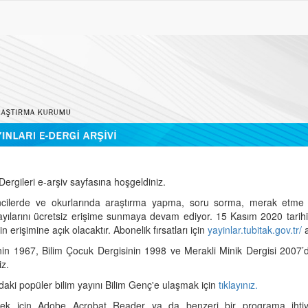
ergileri e-arşiv sayfasına hoşgeldiniz.
cilerde ve okurlarında araştırma yapma, soru sorma, merak etme 
sayılarını ücretsiz erişime sunmaya devam ediyor. 15 Kasım 2020 tari
 erişimine açık olacaktır. Abonelik fırsatları için
yayinlar.tubitak.gov.tr/
a
nin 1967, Bilim Çocuk Dergisinin 1998 ve Merakli Minik Dergisi 2007’
iz.
daki popüler bilim yayını Bilim Genç'e ulaşmak için
tıklayınız.
mek için Adobe Acrobat Reader ya da benzeri bir programa ihtiya