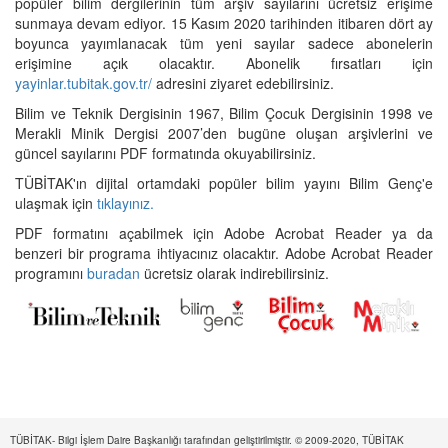
popüler bilim dergilerinin tüm arşiv sayılarını ücretsiz erişime
sunmaya devam ediyor. 15 Kasım 2020 tarihinden itibaren dört ay
boyunca yayımlanacak tüm yeni sayılar sadece abonelerin
erişimine açık olacaktır. Abonelik fırsatları için
yayinlar.tubitak.gov.tr/
adresini ziyaret edebilirsiniz.
Bilim ve Teknik Dergisinin 1967, Bilim Çocuk Dergisinin 1998 ve
Merakli Minik Dergisi 2007’den bugüne oluşan arşivlerini ve
güncel sayılarını PDF formatında okuyabilirsiniz.
TÜBİTAK'ın dijital ortamdaki popüler bilim yayını Bilim Genç'e
ulaşmak için
tıklayınız.
PDF formatını açabilmek için Adobe Acrobat Reader ya da
benzeri bir programa ihtiyacınız olacaktır. Adobe Acrobat Reader
programını
buradan
ücretsiz olarak indirebilirsiniz.
TÜBİTAK- Bilgi İşlem Daire Başkanlığı tarafından geliştirilmiştir. © 2009-2020, TÜBİTAK