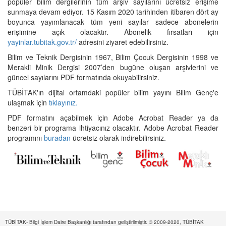
popüler bilim dergilerinin tüm arşiv sayılarını ücretsiz erişime
sunmaya devam ediyor. 15 Kasım 2020 tarihinden itibaren dört ay
boyunca yayımlanacak tüm yeni sayılar sadece abonelerin
erişimine açık olacaktır. Abonelik fırsatları için
yayinlar.tubitak.gov.tr/
adresini ziyaret edebilirsiniz.
Bilim ve Teknik Dergisinin 1967, Bilim Çocuk Dergisinin 1998 ve
Merakli Minik Dergisi 2007’den bugüne oluşan arşivlerini ve
güncel sayılarını PDF formatında okuyabilirsiniz.
TÜBİTAK'ın dijital ortamdaki popüler bilim yayını Bilim Genç'e
ulaşmak için
tıklayınız.
PDF formatını açabilmek için Adobe Acrobat Reader ya da
benzeri bir programa ihtiyacınız olacaktır. Adobe Acrobat Reader
programını
buradan
ücretsiz olarak indirebilirsiniz.
TÜBİTAK- Bilgi İşlem Daire Başkanlığı tarafından geliştirilmiştir. © 2009-2020, TÜBİTAK