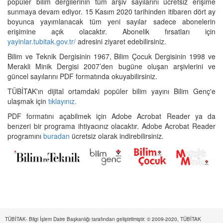
popüler bilim dergilerinin tüm arşiv sayılarını ücretsiz erişime
sunmaya devam ediyor. 15 Kasım 2020 tarihinden itibaren dört ay
boyunca yayımlanacak tüm yeni sayılar sadece abonelerin
erişimine açık olacaktır. Abonelik fırsatları için
yayinlar.tubitak.gov.tr/
adresini ziyaret edebilirsiniz.
Bilim ve Teknik Dergisinin 1967, Bilim Çocuk Dergisinin 1998 ve
Merakli Minik Dergisi 2007’den bugüne oluşan arşivlerini ve
güncel sayılarını PDF formatında okuyabilirsiniz.
TÜBİTAK'ın dijital ortamdaki popüler bilim yayını Bilim Genç'e
ulaşmak için
tıklayınız.
PDF formatını açabilmek için Adobe Acrobat Reader ya da
benzeri bir programa ihtiyacınız olacaktır. Adobe Acrobat Reader
programını
buradan
ücretsiz olarak indirebilirsiniz.
TÜBİTAK- Bilgi İşlem Daire Başkanlığı tarafından geliştirilmiştir. © 2009-2020, TÜBİTAK