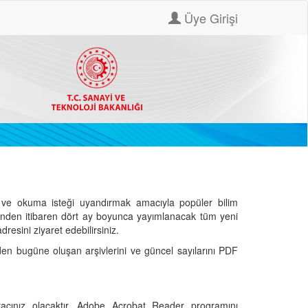
Üye Girişi
ve okuma isteği uyandırmak amacıyla popüler bilim
hinden itibaren dört ay boyunca yayımlanacak tüm yeni
dresini ziyaret edebilirsiniz.
den bugüne oluşan arşivlerini ve güncel sayılarını PDF
cınız olacaktır. Adobe Acrobat Reader programını