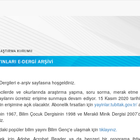
ergileri e-arşiv sayfasına hoşgeldiniz.
cilerde ve okurlarında araştırma yapma, soru sorma, merak etme 
sayılarını ücretsiz erişime sunmaya devam ediyor. 15 Kasım 2020 tari
 erişimine açık olacaktır. Abonelik fırsatları için
yayinlar.tubitak.gov.tr/
a
nin 1967, Bilim Çocuk Dergisinin 1998 ve Merakli Minik Dergisi 2007’
iz.
daki popüler bilim yayını Bilim Genç'e ulaşmak için
tıklayınız.
mek için Adobe Acrobat Reader ya da benzeri bir programa ihtiya