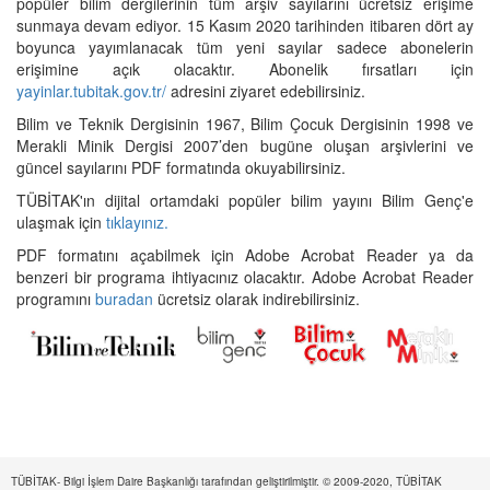
popüler bilim dergilerinin tüm arşiv sayılarını ücretsiz erişime
sunmaya devam ediyor. 15 Kasım 2020 tarihinden itibaren dört ay
boyunca yayımlanacak tüm yeni sayılar sadece abonelerin
erişimine açık olacaktır. Abonelik fırsatları için
yayinlar.tubitak.gov.tr/
adresini ziyaret edebilirsiniz.
Bilim ve Teknik Dergisinin 1967, Bilim Çocuk Dergisinin 1998 ve
Merakli Minik Dergisi 2007’den bugüne oluşan arşivlerini ve
güncel sayılarını PDF formatında okuyabilirsiniz.
TÜBİTAK'ın dijital ortamdaki popüler bilim yayını Bilim Genç'e
ulaşmak için
tıklayınız.
PDF formatını açabilmek için Adobe Acrobat Reader ya da
benzeri bir programa ihtiyacınız olacaktır. Adobe Acrobat Reader
programını
buradan
ücretsiz olarak indirebilirsiniz.
TÜBİTAK- Bilgi İşlem Daire Başkanlığı tarafından geliştirilmiştir. © 2009-2020, TÜBİTAK