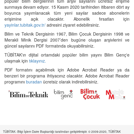
popüler bilim dergilerinin tüm arşiv sayılarını ücretsiz erişime
sunmaya devam ediyor. 15 Kasım 2020 tarihinden itibaren dört ay
boyunca yayımlanacak tüm yeni sayılar sadece abonelerin
erişimine açık olacaktır. Abonelik fırsatları için
yayinlar.tubitak.gov.tr/
adresini ziyaret edebilirsiniz.
Bilim ve Teknik Dergisinin 1967, Bilim Çocuk Dergisinin 1998 ve
Merakli Minik Dergisi 2007’den bugüne oluşan arşivlerini ve
güncel sayılarını PDF formatında okuyabilirsiniz.
TÜBİTAK'ın dijital ortamdaki popüler bilim yayını Bilim Genç'e
ulaşmak için
tıklayınız.
PDF formatını açabilmek için Adobe Acrobat Reader ya da
benzeri bir programa ihtiyacınız olacaktır. Adobe Acrobat Reader
programını
buradan
ücretsiz olarak indirebilirsiniz.
TÜBİTAK- Bilgi İşlem Daire Başkanlığı tarafından geliştirilmiştir. © 2009-2020, TÜBİTAK