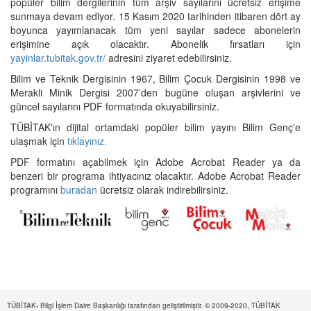
popüler bilim dergilerinin tüm arşiv sayılarını ücretsiz erişime
sunmaya devam ediyor. 15 Kasım 2020 tarihinden itibaren dört ay
boyunca yayımlanacak tüm yeni sayılar sadece abonelerin
erişimine açık olacaktır. Abonelik fırsatları için
yayinlar.tubitak.gov.tr/
adresini ziyaret edebilirsiniz.
Bilim ve Teknik Dergisinin 1967, Bilim Çocuk Dergisinin 1998 ve
Merakli Minik Dergisi 2007’den bugüne oluşan arşivlerini ve
güncel sayılarını PDF formatında okuyabilirsiniz.
TÜBİTAK'ın dijital ortamdaki popüler bilim yayını Bilim Genç'e
ulaşmak için
tıklayınız.
PDF formatını açabilmek için Adobe Acrobat Reader ya da
benzeri bir programa ihtiyacınız olacaktır. Adobe Acrobat Reader
programını
buradan
ücretsiz olarak indirebilirsiniz.
TÜBİTAK- Bilgi İşlem Daire Başkanlığı tarafından geliştirilmiştir. © 2009-2020, TÜBİTAK