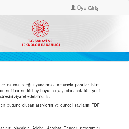
Üye Girişi
ve okuma isteği uyandırmak amacıyla popüler bilim
hinden itibaren dört ay boyunca yayımlanacak tüm yeni
dresini ziyaret edebilirsiniz.
den bugüne oluşan arşivlerini ve güncel sayılarını PDF
cınız olacaktır. Adobe Acrobat Reader programını