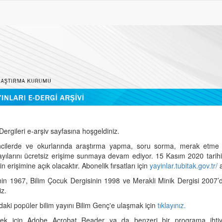
ergileri e-arşiv sayfasına hoşgeldiniz.
cilerde ve okurlarında araştırma yapma, soru sorma, merak etme 
sayılarını ücretsiz erişime sunmaya devam ediyor. 15 Kasım 2020 tari
 erişimine açık olacaktır. Abonelik fırsatları için
yayinlar.tubitak.gov.tr/
a
nin 1967, Bilim Çocuk Dergisinin 1998 ve Merakli Minik Dergisi 2007’
iz.
daki popüler bilim yayını Bilim Genç'e ulaşmak için
tıklayınız.
mek için Adobe Acrobat Reader ya da benzeri bir programa ihtiya